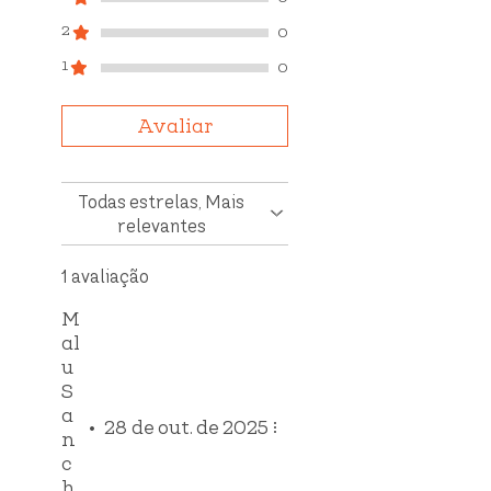
2
0
1
0
Avaliar
Todas estrelas, Mais
relevantes
1 avaliação
M
al
u
S
a
•
28 de out. de 2025
n
c
h