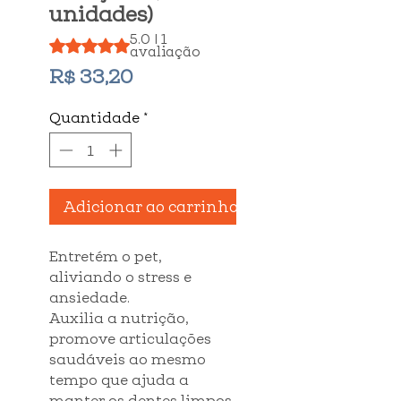
unidades)
5.0 | 1
A classificação é 5.0 de 5 estrelas com base em 1 aval
avaliação
Preço
R$ 33,20
Quantidade
*
Adicionar ao carrinho
Entretém o pet,
aliviando o stress e
ansiedade.
Auxilia a nutrição,
promove articulações
saudáveis ao mesmo
tempo que ajuda a
manter os dentes limpos