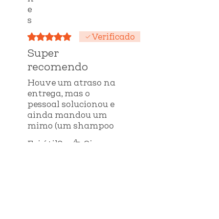
e
s
Rated 5 out of 5 stars.
Verificado
Super
recomendo
Houve um atraso na
entrega, mas o
pessoal solucionou e
ainda mandou um
mimo (um shampoo
em barra , que por
Foi útil?
Sim
sinal achei
excelente), Meu Theo
amou as trancitas,
Produtos
super recomendo...
relacionados
comprarei mais!
Obrigada pelo
carinho ❤️