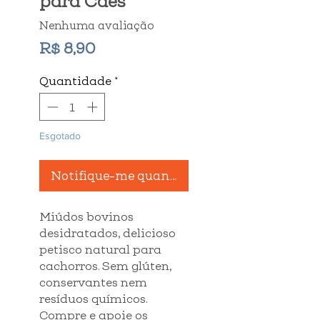
para Cães
Nenhuma avaliação
Preço
R$ 8,90
Quantidade
*
Esgotado
Notifique-me quando estiver disponível
Miúdos bovinos
desidratados, delicioso
petisco natural para
cachorros. Sem glúten,
conservantes nem
resíduos químicos.
Compre e apoie os