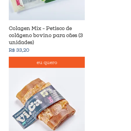
Colagen Mix - Petisco de
colágeno bovino para cães (3
unidades)
Preço
R$ 33,20
eu quero