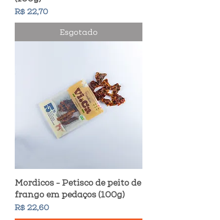
Preço
R$ 22,70
Esgotado
Mordicos - Petisco de peito de
frango em pedaços (100g)
Preço
R$ 22,60