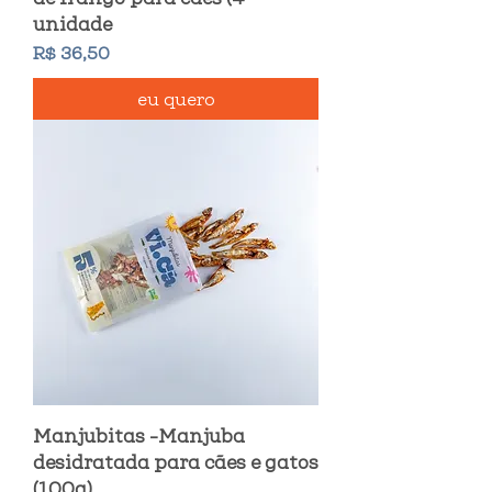
unidade
Preço
R$ 36,50
eu quero
Manjubitas -Manjuba
desidratada para cães e gatos
(100g)