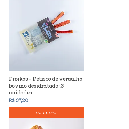
Pipikos - Petisco de vergalho
bovino desidratado (3
unidades
Preço
R$ 37,20
eu quero