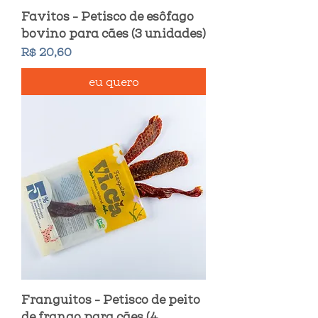
Favitos - Petisco de esôfago
bovino para cães (3 unidades)
Preço
R$ 20,60
eu quero
Franguitos - Petisco de peito
de frango para cães (4