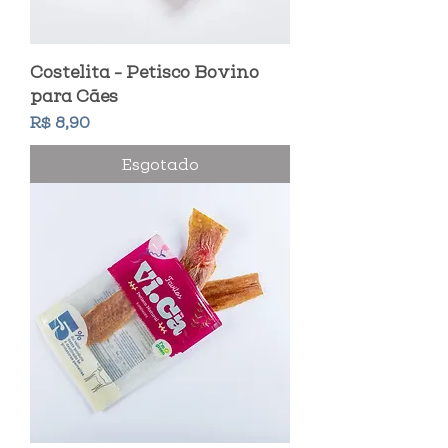
Costelita - Petisco Bovino
para Cães
Preço
R$ 8,90
Esgotado