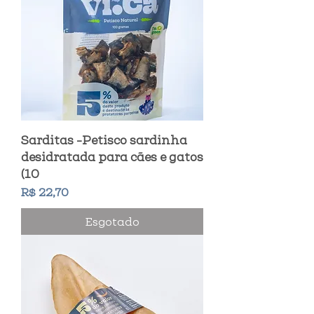
Sarditas -Petisco sardinha
desidratada para cães e gatos
(10
Preço
R$ 22,70
Esgotado