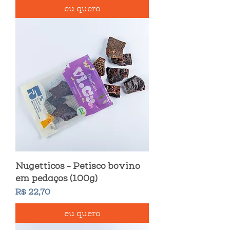
eu quero
Nugetticos - Petisco bovino
em pedaços (100g)
Preço
R$ 22,70
eu quero