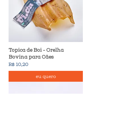
Topica de Boi - Orelha
Bovina para Cães
Preço
R$ 10,20
eu quero